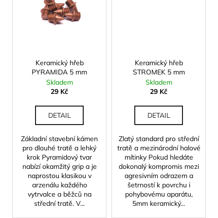
č
u
j
e
m
e
Keramický hřeb
Keramický hřeb
PYRAMIDA 5 mm
STROMEK 5 mm
Skladem
Skladem
29 Kč
29 Kč
DETAIL
DETAIL
Základní stavební kámen
Zlatý standard pro střední
pro dlouhé tratě a lehký
tratě a mezinárodní halové
krok Pyramidový tvar
mítinky Pokud hledáte
nabízí okamžitý grip a je
dokonalý kompromis mezi
naprostou klasikou v
agresivním odrazem a
arzenálu každého
šetrností k povrchu i
vytrvalce a běžců na
pohybovému aparátu,
střední tratě. V...
5mm keramický...