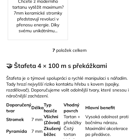
Chcete z moderního
tartanu vytěžit maximum?
7mm keramické stromky
představují revoluci v
přenosu energie. Díky
svému unikátnímu...
7
položek celkem
O
v
🤝 Štafeta 4 × 100 m s překážkami
l
á
Štafeta je o týmové spolupráci a rychlé manipulaci s nářadím.
d
Tady hrozí nejvyšší riziko kontaktu hřebu s kovem (spojky,
a
rozdělovač). Doporučujeme volit odolnější tvary, které snesou i
c
náročnější zacházení.
í
Doporučený
Typ
Vhodný
p
Délka
Hlavní benefit
tvar
hasiče
povrch
r
Všichni
Tartan +
Vysoká odolnost proti
Stromek
7 mm
v
(Závod)
překážky
bočnímu nárazu.
k
Zkušený
Čistý
Maximální akcelerace
Pyramida
7 mm
y
běžec
tartan
po předávce.