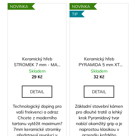
NOVINKA
NOVINKA
TIP
Keramický hřeb
Keramický hřeb
STROMEK 7 mm - MAX
PYRAMIDA 5 mm XT
STRANGMÜLLER Edition
(prodloužený závit)
Skladem
Skladem
29 Kč
32 Kč
DETAIL
DETAIL
Technologický doping pro
Základní stavební kámen
vaši frekvenci a odraz
pro dlouhé tratě a lehký
Chcete z moderního
krok Pyramidový tvar
tartanu vytěžit maximum?
nabízí okamžitý grip a je
7mm keramické stromky
naprostou klasikou v
představují revoluci v
arzenálu každého