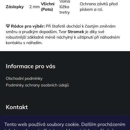
Volná
v
Všichni
Ochrana závitů před
Záslepky
2 mm
lůžka
ý
(Pata)
pískem a rzí.
tretry
p
i
💡 Rádce pro výběr:
Při štafetě dochází k častým změnám
s
směru a prudkým dopadům. Tvar
Stromek
je díky své
u
robustnější základně méně náchylný k uštípnutí při náhodném
kontaktu s nářadím.
Z
á
Informace pro vás
p
a
Obchodní podmínky
t
Podmínky ochrany osobních údajů
í
Kontakt
spikes
@
ceramic-spikes.eu
Tento web používá soubory cookie. Dalším procházením
+420 737 130 440