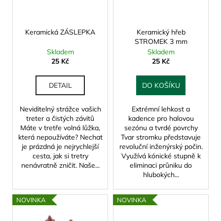
k
p
a
t
r
j
ů
o
Keramická ZÁSLEPKA
Keramický hřeb
í
STROMEK 3 mm
d
t
Skladem
Skladem
u
25 Kč
25 Kč
?
k
t
DETAIL
DO KOŠÍKU
ů
Neviditelný strážce vašich
Extrémní lehkost a
HLEDAT
treter a čistých závitů
kadence pro halovou
Máte v tretře volná lůžka,
sezónu a tvrdé povrchy
která nepoužíváte? Nechat
Tvar stromku představuje
je prázdná je nejrychlejší
revoluční inženýrský počin.
cesta, jak si tretry
Využívá kónické stupně k
D
nenávratně zničit. Naše...
eliminaci průniku do
o
hlubokých...
p
o
r
NOVINKA
NOVINKA
u