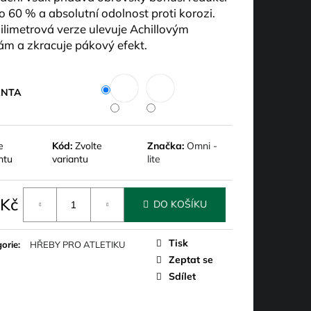
o 60 % a absolutní odolnost proti korozi
.
ilimetrová verze ulevuje Achillovým
ám a zkracuje pákový efekt.
ANTA
e
Kód:
Zvolte
Značka:
Omni -
ntu
variantu
lite
 Kč
DO KOŠÍKU
á
Tisk
orie
:
HŘEBY PRO ATLETIKU
Zeptat se
Sdílet