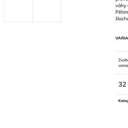
váhy 
Pětim
šlach
VARI
Zvolt
varia
32
Měrn
cena:
Kateg