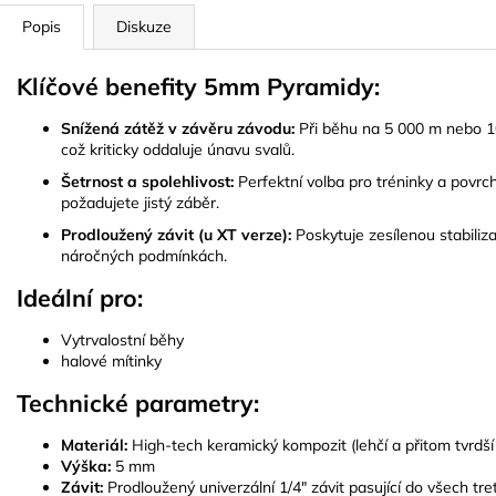
Popis
Diskuze
Klíčové benefity 5mm Pyramidy:
Snížená zátěž v závěru závodu:
Při běhu na 5 000 m nebo 1
což kriticky oddaluje únavu svalů
.
Šetrnost a spolehlivost:
Perfektní volba pro tréninky a povrc
požadujete jistý záběr.
Prodloužený závit (u XT verze):
Poskytuje zesílenou stabiliza
náročných podmínkách
.
Ideální pro:
Vytrvalostní běhy
halové mítinky
Technické parametry:
Materiál:
High-tech keramický kompozit (lehčí a přitom tvrdší 
Výška:
5 mm
Závit:
Prodloužený u
niverzální 1/4" závit pasující do všech t