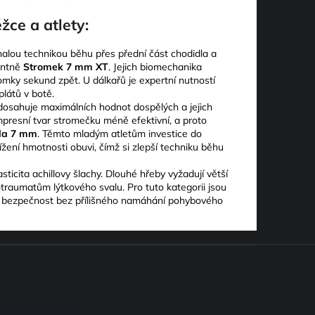
žce a atlety:
nalou technikou běhu přes přední část chodidla a
antně
Stromek 7 mm XT
. Jejich biomechanika
omky sekund zpět. U dálkařů je expertní nutností
látů v botě.
dosahuje maximálních hodnot dospělých a jejich
mpresní tvar stromečku méně efektivní, a proto
da 7 mm
. Těmto mladým atletům investice do
ení hmotnosti obuvi, čímž si zlepší techniku běhu
sticita achillovy šlachy. Dlouhé hřeby vyžadují větší
rotraumatům lýtkového svalu. Pro tuto kategorii jsou
čí bezpečnost bez přílišného namáhání pohybového