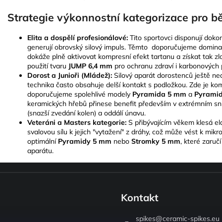
Strategie výkonnostní kategorizace pro bě
Elita a dospělí profesionálové:
Tito sportovci disponují doko
generují obrovský silový impuls. Těmto doporučujeme domin
dokáže plně aktivovat kompresní efekt tartanu a získat tak zl
použití tvaru
JUMP 6,4 mm
pro ochranu zdraví i karbonových p
Dorost a Junioři (Mládež):
Silový aparát dorostenců ještě ne
technika často obsahuje delší kontakt s podložkou. Zde je ko
doporučujeme spolehlivé modely
Pyramida 5 mm
a
Pyrami
keramických hřebů přinese benefit především v extrémním sníž
(snazší zvedání kolen) a oddálí únavu.
Veteráni a Masters kategorie:
S přibývajícím věkem klesá ela
svalovou sílu k jejich "vytažení" z dráhy, což může vést k mik
optimální
Pyramidy 5 mm
nebo
Stromky 5 mm
, které zaru
aparátu.
Kontakt
spikes
@
ceramic-spikes.eu