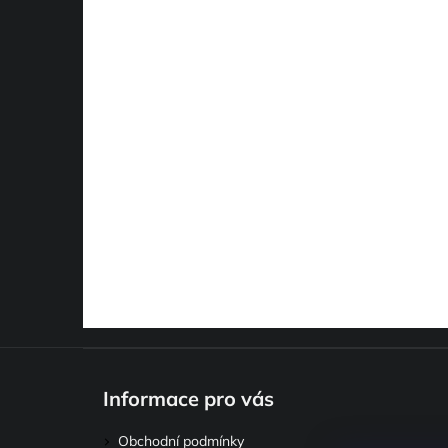
Z
á
Informace pro vás
p
a
Obchodní podmínky