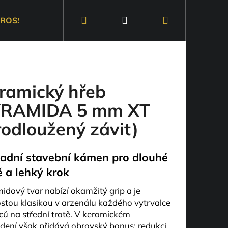
Hledat
Přihlášení
Nákupní
ROSS & TRAIL
DOPLŇKY
košík
ramický hřeb
RAMIDA 5 mm XT
rodloužený závit)
adní stavební kámen pro dlouhé
ě a lehký krok
idový tvar nabízí okamžitý grip a je
stou klasikou v arzenálu každého vytrvalce
ců na střední tratě. V keramickém
dení však přidává obrovský bonus: redukci