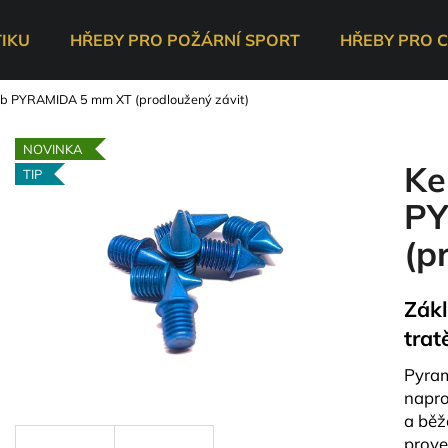
TIKU
HŘEBY PRO POŽÁRNÍ SPORT
HŘEBY PRO C
eb PYRAMIDA 5 mm XT (prodloužený závit)
Co potřebujete najít?
NOVINKA
Ke
TIP
HLEDAT
PY
(p
Doporučujeme
Zákl
trat
Pyram
napro
a běž
prove