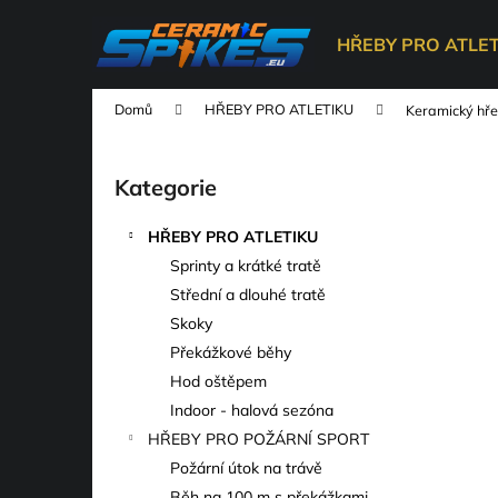
K
Přejít
na
o
HŘEBY PRO ATLE
obsah
Zpět
Zpět
š
do
do
í
Domů
HŘEBY PRO ATLETIKU
Keramický hř
k
obchodu
obchodu
P
o
Kategorie
Přeskočit
s
kategorie
t
HŘEBY PRO ATLETIKU
r
Sprinty a krátké tratě
a
Střední a dlouhé tratě
n
Skoky
n
Překážkové běhy
í
Hod oštěpem
p
Indoor - halová sezóna
a
HŘEBY PRO POŽÁRNÍ SPORT
n
Požární útok na trávě
e
Běh na 100 m s překážkami