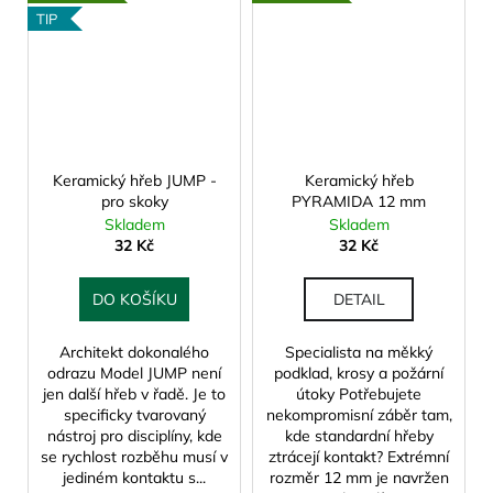
TIP
Keramický hřeb JUMP -
Keramický hřeb
pro skoky
PYRAMIDA 12 mm
Skladem
Skladem
32 Kč
32 Kč
DO KOŠÍKU
DETAIL
Architekt dokonalého
Specialista na měkký
odrazu Model JUMP není
podklad, krosy a požární
jen další hřeb v řadě. Je to
útoky Potřebujete
specificky tvarovaný
nekompromisní záběr tam,
nástroj pro disciplíny, kde
kde standardní hřeby
se rychlost rozběhu musí v
ztrácejí kontakt? Extrémní
jediném kontaktu s...
rozměr 12 mm je navržen