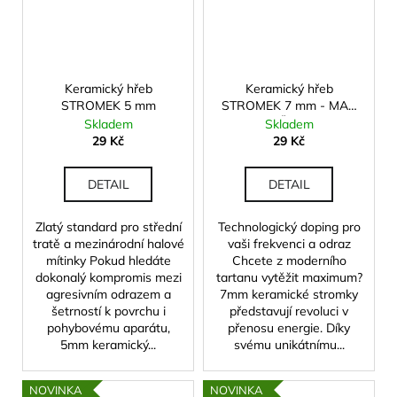
Keramický hřeb
Keramický hřeb
STROMEK 5 mm
STROMEK 7 mm - MAX
STRANGMÜLLER Edition
Skladem
Skladem
29 Kč
29 Kč
DETAIL
DETAIL
Zlatý standard pro střední
Technologický doping pro
tratě a mezinárodní halové
vaši frekvenci a odraz
mítinky Pokud hledáte
Chcete z moderního
dokonalý kompromis mezi
tartanu vytěžit maximum?
agresivním odrazem a
7mm keramické stromky
šetrností k povrchu i
představují revoluci v
pohybovému aparátu,
přenosu energie. Díky
5mm keramický...
svému unikátnímu...
NOVINKA
NOVINKA