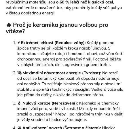
revolučnímu materiálu jsou
o 60 % lehčí než klasická ocel
,
y
extrémně tvrdé a navržené tak, aby proměnily každý váš pohyb
v
v čistou dopřednou energii.
ý
p
🔥 Proč je keramika jasnou volbou pro
i
vítěze?
s
u
⚡ Extrémní lehkost (Redukce váhy):
Každý gram na
špičce tretry se při každém kroku násobí únavou. S
keramikou snižujete rotující hmotnost obuvi, což vám šetří
drahocennou energii pro závěrečný finiš. Pocitově běžíte
v lehkých teniskách, ale s agresivním gripem treter.
🚀 Maximální návratnost energie (Tvrdost):
Na rozdíl
od oceli se keramický kompozit při dopadu nedeformuje
ani neohýhá. To zajišťuje bleskový přenos síly a absolutní
stabilitu u sprintů i technických disciplín. Veškerá vaše síla
jde přímo do dráhy, nikoliv do deformace hřebu.
💧 Nulová koroze (Nerezavění):
Keramika je chemicky
imunní vůči potu, vodě i vlhkosti. Už nikdy nebudete řešit
zrezlé a „zapečené“ hřeby. I po náročném tréninku v dešti
je vždy snadno a hladce vyšroubujete.
🧼 Anti-adhezní povrch (Šetrnost a čistota):
Hladký