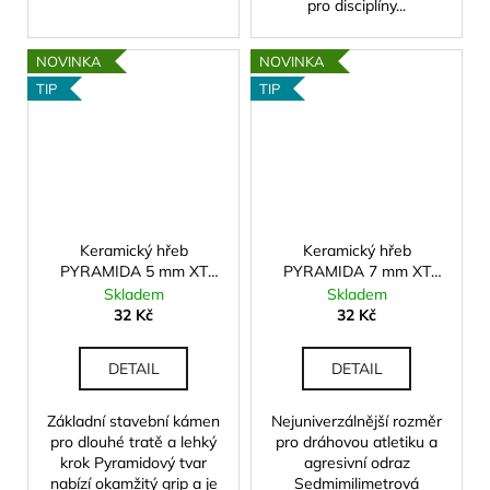
pro disciplíny...
NOVINKA
NOVINKA
TIP
TIP
Keramický hřeb
Keramický hřeb
PYRAMIDA 5 mm XT
PYRAMIDA 7 mm XT
(prodloužený závit)
(prodloužený závit)
Skladem
Skladem
32 Kč
32 Kč
DETAIL
DETAIL
Základní stavební kámen
Nejuniverzálnější rozměr
pro dlouhé tratě a lehký
pro dráhovou atletiku a
krok Pyramidový tvar
agresivní odraz
nabízí okamžitý grip a je
Sedmimilimetrová