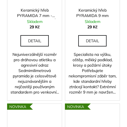
Keramický hřeb
Keramický hřeb
PYRAMIDA 7 mm -
PYRAMIDA 9 mm
MICHAELA SALAYOVÁ
Skladem
Skladem
Edition
29 Kč
29 Kč
DETAIL
DETAIL
Nejuniverzálnější rozměr
Specialista na výšku,
pro dráhovou atletiku a
oštěp, měkký podklad,
agresivní odraz
krosy a požární útoky
Sedmimilimetrová
Potřebujete
pyramida je celosvětově
nekompromisní záběr tam,
nejuznávanějším a
kde standardní hřeby
nejčastěji používaným
ztrácejí kontakt? Extrémní
standardem pro venkovní...
rozměr 9 mm je navržen...
NOVINKA
NOVINKA