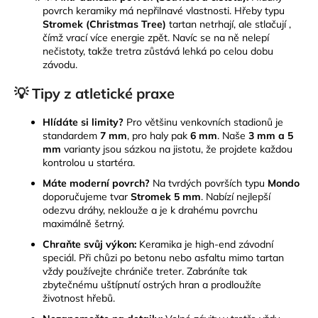
povrch keramiky má nepřilnavé vlastnosti. Hřeby typu
Stromek (Christmas Tree)
tartan netrhají, ale stlačují ,
čímž vrací více energie zpět. Navíc se na ně nelepí
nečistoty, takže tretra zůstává lehká po celou dobu
závodu.
💡 Tipy z atletické praxe
Hlídáte si limity?
Pro většinu venkovních stadionů je
standardem
7 mm
, pro haly pak
6 mm
. Naše
3 mm a 5
mm
varianty jsou sázkou na jistotu, že projdete každou
kontrolou u startéra.
Máte moderní povrch?
Na tvrdých površích typu
Mondo
doporučujeme tvar
Stromek 5 mm
. Nabízí nejlepší
odezvu dráhy, neklouže a je k drahému povrchu
maximálně šetrný.
Chraňte svůj výkon:
Keramika je high-end závodní
speciál. Při chůzi po betonu nebo asfaltu mimo tartan
vždy používejte chrániče treter. Zabráníte tak
zbytečnému uštípnutí ostrých hran a prodloužíte
životnost hřebů.