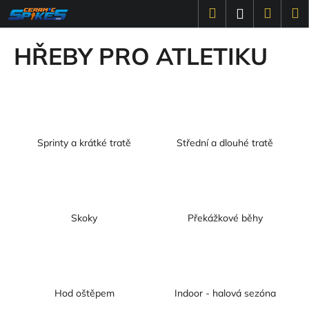
K
Přejít
Hledat
Náku
M
Přihlášení
na
o
obsah
Zpět
Zpět
košík
š
HŘEBY PRO ATLETIKU
í
C
k
o
p
o
Sprinty a krátké tratě
Střední a dlouhé tratě
t
ř
e
b
u
Skoky
Překážkové běhy
j
e
t
e
Hod oštěpem
Indoor - halová sezóna
n