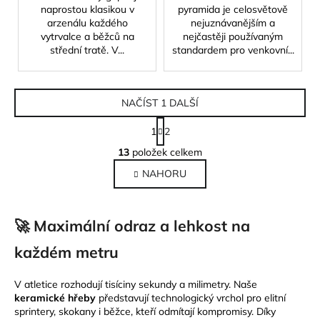
naprostou klasikou v
pyramida je celosvětově
arzenálu každého
nejuznávanějším a
vytrvalce a běžců na
nejčastěji používaným
střední tratě. V...
standardem pro venkovní...
NAČÍST 1 DALŠÍ
S
1
2
t
O
r
13
položek celkem
v
á
NAHORU
l
n
k
á
o
d
v
a
🚀 Maximální odraz a lehkost na
á
c
n
každém metru
í
í
p
r
V atletice rozhodují tisíciny sekundy a milimetry. Naše
keramické hřeby
představují technologický vrchol pro elitní
v
sprintery, skokany i běžce, kteří odmítají kompromisy. Díky
k