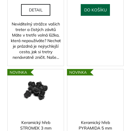
č
k
u
t
DETAIL
DO KOŠÍKU
j
ů
e
Neviditelný strážce vašich
m
treter a čistých závitů
e
Máte v tretře volná lůžka,
která nepoužíváte? Nechat
je prázdná je nejrychlejší
cesta, jak si tretry
nenávratně zničit. Naše...
NOVINKA
NOVINKA
Keramický hřeb
Keramický hřeb
STROMEK 3 mm
PYRAMIDA 5 mm