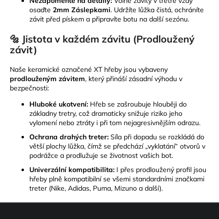
Nezapomeňte na detaily:
Volné závity v tretře vždy
osaďte
2mm Záslepkami
. Udržíte lůžka čistá, ochráníte
závit před pískem a připravíte botu na další sezónu.
🔩 Jistota v každém závitu (Prodloužený
závit)
Naše keramické označené XT hřeby jsou vybaveny
prodlouženým závitem
, který přináší zásadní výhodu v
bezpečnosti:
Hluboké ukotvení:
Hřeb se zašroubuje hlouběji do
základny tretry, což dramaticky snižuje riziko jeho
vylomení nebo ztráty i při tom nejagresivnějším odrazu.
Ochrana drahých treter:
Síla při dopadu se rozkládá do
větší plochy lůžka, čímž se předchází „vyklatání“ otvorů v
podrážce a prodlužuje se životnost vašich bot.
Univerzální kompatibilita:
I přes prodloužený profil jsou
hřeby plně kompatibilní se všemi standardními značkami
treter (Nike, Adidas, Puma, Mizuno a další).
Z