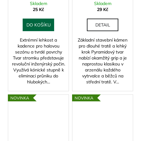
Skladem
Skladem
25 Kč
29 Kč
DO KOŠÍKU
DETAIL
Extrémní lehkost a
Základní stavební kámen
kadence pro halovou
pro dlouhé tratě a lehký
sezónu a tvrdé povrchy
krok Pyramidový tvar
Tvar stromku představuje
nabízí okamžitý grip a je
revoluční inženýrský počin.
naprostou klasikou v
Využívá kónické stupně k
arzenálu každého
eliminaci průniku do
vytrvalce a běžců na
hlubokých...
střední tratě. V...
NOVINKA
NOVINKA