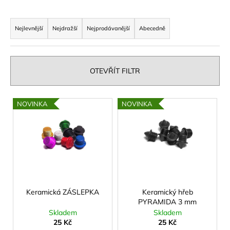
a
Ř
j
a
Nejlevnější
Nejdražší
Nejprodávanější
Abecedně
í
z
t
e
?
n
OTEVŘÍT FILTR
í
p
V
NOVINKA
NOVINKA
r
ý
HLEDAT
o
p
d
i
u
s
k
D
p
o
t
r
p
ů
o
Keramická ZÁSLEPKA
Keramický hřeb
o
PYRAMIDA 3 mm
d
r
Skladem
Skladem
u
u
25 Kč
25 Kč