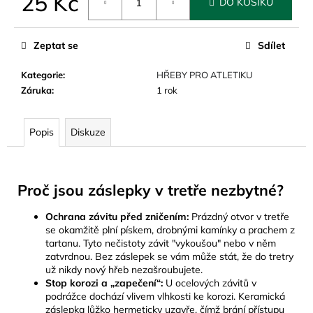
25 Kč
č
DO KOŠÍKU
u
Měrná
j
cena:
Zeptat se
Sdílet
e
m
Kategorie
:
HŘEBY PRO ATLETIKU
e
Záruka
:
1 rok
Popis
Diskuze
Proč jsou záslepky v tretře nezbytné?
Ochrana závitu před zničením:
Prázdný otvor v tretře
se okamžitě plní pískem, drobnými kamínky a prachem z
tartanu. Tyto nečistoty závit "vykoušou" nebo v něm
zatvrdnou. Bez záslepek se vám může stát, že do tretry
už nikdy nový hřeb nezašroubujete.
Stop korozi a „zapečení“:
U ocelových závitů v
podrážce dochází vlivem vlhkosti ke korozi. Keramická
záslepka lůžko hermeticky uzavře, čímž brání přístupu