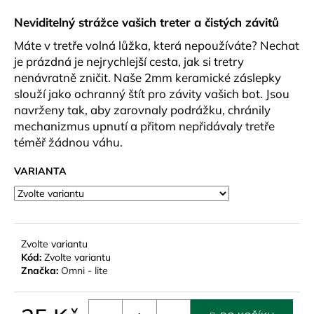
a
Neviditelný strážce vašich treter a čistých závitů
j
Máte v tretře volná lůžka, která nepoužíváte? Nechat
í
je prázdná je nejrychlejší cesta, jak si tretry
t
nenávratně zničit. Naše 2mm keramické záslepky
?
slouží jako ochranný štít pro závity vašich bot. Jsou
navrženy tak, aby zarovnaly podrážku, chránily
mechanizmus upnutí a přitom nepřidávaly tretře
téměř žádnou váhu.
HLEDAT
VARIANTA
D
o
Zvolte variantu
p
Kód:
Zvolte variantu
o
Značka:
Omni - lite
r
u