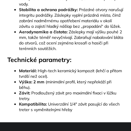
vody.
Stabilita a ochrana podrážky:
Prázdné otvory narušují
integritu podrážky. Záslepky vyplní prázdná místa, čímž
zabrání nadměrnému opotřebení materiálu v okolí
závitu a zajistí hladký nášlap bez „propadání“ do lůžek.
Aerodynamika a čistota:
Záslepky mají výšku pouhé 2
mm, takže téměř nevyčnívají. Zabraňují nabalování bláta
do otvorů, což ocení zejména krosaři a hasiči při
terénních soutěžích.
Technické parametry:
Materiál:
High-tech keramický kompozit (lehčí a přitom
tvrdší než ocel).
Výška: 2 mm
(minimální profil, který nepřekáží při
běhu).
Závit:
Prodloužený závit pro maximální fixaci v lůžku
tretry.
Kompatibilita:
Univerzální 1/4" závit pasující do všech
treter s vyměnitelnými hřeby
Z